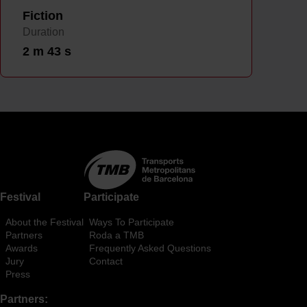
En cualquier momento de la navegación en esta web,
Fiction
podrás modificar tu selección de cookies seleccionando
Duration
la opción “Gestor de cookies”, que encontrarás en el
2 m 43 s
menú de la parte inferior de la web.
Festival
Participate
About the Festival
Ways To Participate
Partners
Roda a TMB
Awards
Frequently Asked Questions
Jury
Contact
Press
Partners: