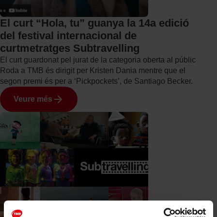
El curt “Hola, tu” guanya la 14a edició
del festival internacional de
curtmetratges Subtravelling
El curt guardonat pel jurat de la categoria oberta al públic
Roda a TMB és dirigit per Kristen Dania mentre que el
segon premi és per a ‘Pickpockets’, de Santiago Becker.
Veure més