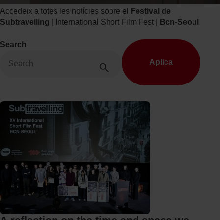
i
Accedeix a totes les notícies sobre el
Festival de
v
Subtravelling
| International Short Film Fest |
Bcn-Seoul
a
l
Search
T
M
B