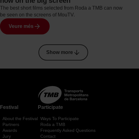
now on the big screen
The best short films selected from Roda a TMB can now
be seen on the screens of MouTV.
Veure més
Pagination
Show more
Festival
Participate
About the Festival
Ways To Participate
Partners
Roda a TMB
Awards
Frequently Asked Questions
Jury
Contact