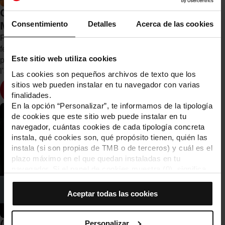
Comença el període de votacions de la
Mostra Internacional del Subtravelling
Consentimiento
Detalles
Acerca de las cookies
Fins al 16 de maig està oberta la participació al web del
festival de TMB, on els usuaris i amants del cinema curt
Este sitio web utiliza cookies
poden gaudir i votar els 20 curtmetratges que participen a
l'apartat internacional del festival.
Las cookies son pequeños archivos de texto que los
sitios web pueden instalar en tu navegador con varias
Veure més
finalidades.
En la opción “Personalizar”, te informamos de la tipología
de cookies que este sitio web puede instalar en tu
navegador, cuántas cookies de cada tipología concreta
instala, qué cookies son, qué propósito tienen, quién las
instala (si son propias de TMB o de terceros) y cuál es el
plazo máximo en el que quedan instaladas en tu
navegador. Si el panel de cookies muestra (0), significa
que no instala ninguna cookie de esta tipología.
Si eliges la opción “Aceptar todas las cookies”, permites
Aceptar todas las cookies
que todas estas cookies se instalen en tu navegador.
El selector que se encuentra a la derecha de cada
tipología de cookies permite indicar si quieres que se
(2022) Program “Curtcircuit 33”:
Personalizar