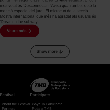
punta', i el segon classificat és 'El viaje estático'. El curt
més votat és 'Desconnecta' i 'Avisa quan arribis' obté la
menció especial del jurat. El microcurt de la secció
Mostra internacional que més ha agradat als usuaris és
'Dream in the subway'.
Veure més
Pagination
Show more
Festival
Participate
About the Festival
Ways To Participate
Partners
Roda a TMB