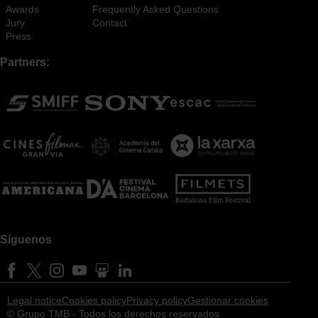
Awards
Frequently Asked Questions
Jury
Contact
Press
Partners:
Síguenos
F
T
I
Y
S
L
a
w
n
o
l
i
c
i
s
u
i
n
Legal notice
Cookies policy
Privacy policy
Gestionar cookies
e
t
t
t
d
k
© Grupo TMB - Todos los derechos reservados