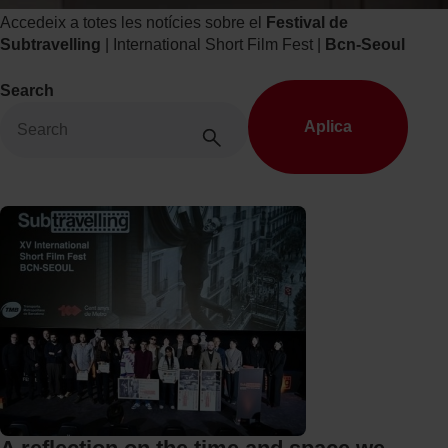
i
Accedeix a totes les notícies sobre el
Festival de
v
Subtravelling
| International Short Film Fest |
Bcn-Seoul
a
l
Search
T
M
B