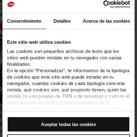
now on the big screen
The best short films selected from Roda a TMB can now
be seen on the screens of MouTV.
Consentimiento
Detalles
Acerca de las cookies
Veure més
Este sitio web utiliza cookies
Las cookies son pequeños archivos de texto que los
sitios web pueden instalar en tu navegador con varias
finalidades.
En la opción “Personalizar”, te informamos de la tipología
de cookies que este sitio web puede instalar en tu
navegador, cuántas cookies de cada tipología concreta
instala, qué cookies son, qué propósito tienen, quién las
instala (si son propias de TMB o de terceros) y cuál es el
plazo máximo en el que quedan instaladas en tu
(2022) TMB announces the winners of
navegador. Si el panel de cookies muestra (0), significa
the twelfth International short film
que no instala ninguna cookie de esta tipología.
Si eliges la opción “Aceptar todas las cookies”, permites
festival Subtravelling
Aceptar todas las cookies
que todas estas cookies se instalen en tu navegador.
The short awarded by the jury of the category open to the
El selector que se encuentra a la derecha de cada