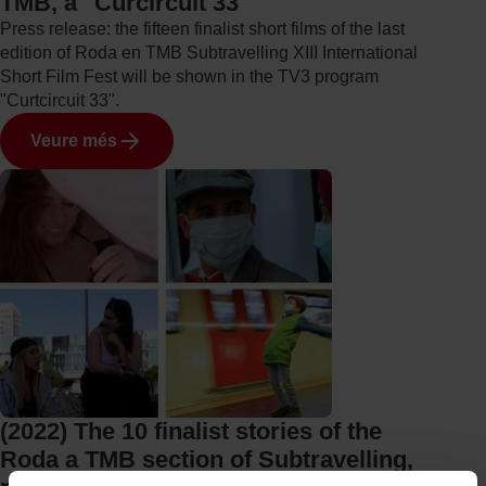
TMB, a "Curcircuit 33"
Press release: the fifteen finalist short films of the last
edition of Roda en TMB Subtravelling XIII International
Short Film Fest will be shown in the TV3 program
"Curtcircuit 33".
Veure més
(2022) The 10 finalist stories of the
Roda a TMB section of Subtravelling,