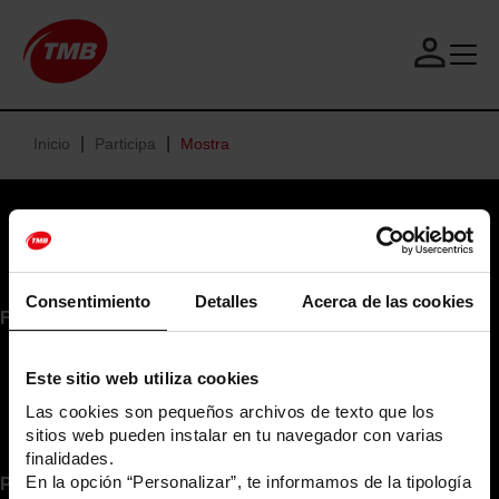
Main
P
a
navigation
s
a
S
r
u
Ruta
Inicio
Participa
Mostra
a
b
Inicio
l
t
de
Festival
c
r
navegación
Participa
o
a
Contacto
n
v
Español
t
e
e
l
Consentimiento
Detalles
Acerca de las cookies
Festival
Participa
n
l
i
i
Sobre Subtravelling
Formas de participar
d
n
Este sitio web utiliza cookies
Patrocinadores
Roda a TMB
o
g
Premios
Preguntas frecuentes
Las cookies son pequeños archivos de texto que los
p
F
Jurado
Contacto
sitios web pueden instalar en tu navegador con varias
Prensa
r
e
finalidades.
i
s
En la opción “Personalizar”, te informamos de la tipología
Partners:
n
t