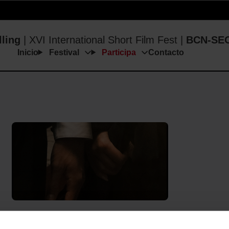
Inicio
Festival
Participa
Contacto
lling
| XVI International Short Film Fest |
BCN-SE
Inicio
Festival
Participa
Contacto