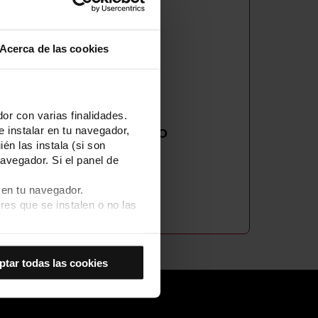
AMAL
Acerca de las cookies
uipo técnico
AL
JOAN BERMUDEZ
LLOS
ELSA GONZÁLEZ
or con varias finalidades.
e instalar en tu navegador,
IROSANTO
WILSON PINTO
én las instala (si son
avegador. Si el panel de
 en tu navegador.
res que se instalen o no las
Así se instalarán solo las
las cookies de
ptar todas las cookies
joran tu experiencia de
 no las aceptas, no puedes