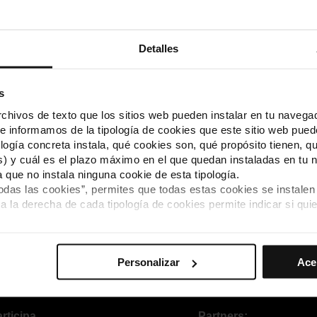
Directores/as
IVAN RET
Detalles
ocio encargado de conseguirle
Miembros del eq
na, él vive apasionadamente
IVAN RETAM
s
enta el deseo, Miranda mantiene una
Actores/actrices
ce con cada trabajo
KEVIN CEVA
hivos de texto que los sitios web pueden instalar en tu navegad
te informamos de la tipología de cookies que este sitio web pued
ANABELLA P
ogía concreta instala, qué cookies son, qué propósito tienen, qui
Género
) y cuál es el plazo máximo en el que quedan instaladas en tu n
Ficción
a que no instala ninguna cookie de esta tipología.
Duración
todas las cookies”, permites que todas estas cookies se instalen
a la derecha de cada tipología de cookies permite indicar si quie
2 m 2 s
s preferencias, debes hacer clic en “Seleccionar y configurar”. 
hayas seleccionado previamente. Te sugerimos que selecciones 
Personalizar
Ace
iten recordar tus opciones de navegación (como el idioma) y me
mprescindibles para el funcionamiento de la web y, por tanto, si
des consultar nuestra
Política de cookies
.
rticipa
Partners: